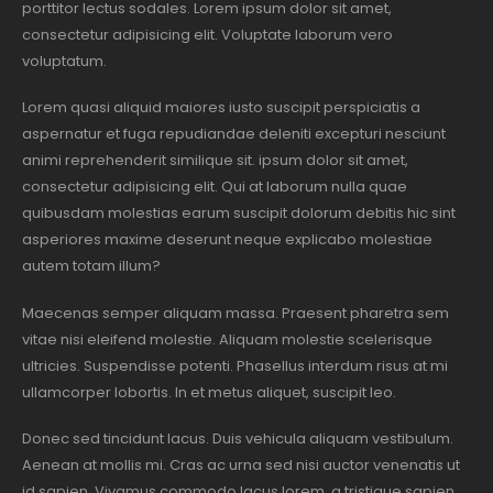
porttitor lectus sodales. Lorem ipsum dolor sit amet,
consectetur adipisicing elit. Voluptate laborum vero
voluptatum.
Lorem quasi aliquid maiores iusto suscipit perspiciatis a
aspernatur et fuga repudiandae deleniti excepturi nesciunt
animi reprehenderit similique sit. ipsum dolor sit amet,
consectetur adipisicing elit. Qui at laborum nulla quae
quibusdam molestias earum suscipit dolorum debitis hic sint
asperiores maxime deserunt neque explicabo molestiae
autem totam illum?
Maecenas semper aliquam massa. Praesent pharetra sem
vitae nisi eleifend molestie. Aliquam molestie scelerisque
ultricies. Suspendisse potenti. Phasellus interdum risus at mi
ullamcorper lobortis. In et metus aliquet, suscipit leo.
Donec sed tincidunt lacus. Duis vehicula aliquam vestibulum.
Aenean at mollis mi. Cras ac urna sed nisi auctor venenatis ut
id sapien. Vivamus commodo lacus lorem, a tristique sapien