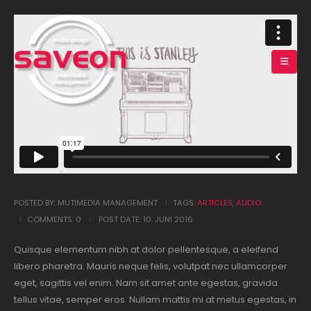
POSTED BY:
MUTIMEDIA MANAGEMENT
TAGS:
ARTICLES
,
AUDIO
COMMENTS:
0
POST DATE:
10. JUNI 2016
Quisque elementum nibh at dolor pellentesque, a eleifend
libero pharetra. Mauris neque felis, volutpat nec ullamcorper
eget, sagittis vel enim. Nam sit amet ante egestas, gravida
tellus vitae, semper eros. Nullam mattis mi at metus egestas, in