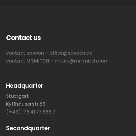
Contact us
contact saveon – office@saveon.de
contact MR.M!TCH – music@mr-mitch.com
Headquarter
Stuttgart
Kyffhäuserstr.59
(+49) 176.41.77.666.7
Secondquarter