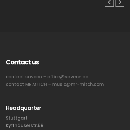
Contact us
contact saveon – office@saveon.de
contact MR.M!TCH – music@mr-mitch.com
Headquarter
Stuttgart
Kyffhäuserstr.59